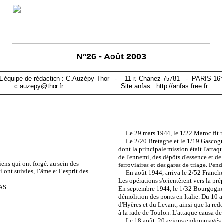
N°26 - Août 2003
L’équipe de rédaction : C.Auzépy-Thor - 11 r. Chanez-75781 - PARIS 16
c.auzepy@thor.fr Site anfas : http://anfas.free.fr
Le 29 mars 1944, le 1/22 Maroc fit mer
Le 2/20 Bretagne et le 1/19 Gascogne
dont la principale mission était l'attaqu
de l'ennemi, des dépôts d'essence et de
s qui ont forgé, au sein des
ferroviaires et des gares de triage. Pend
ont suivies, l’âme et l’esprit des
En août 1944, arriva le 2/52 Franche
Les opérations s'orientèrent vers la p
AS.
En septembre 1944, le 1/32 Bourgogne 
démolition des ponts en Italie. Du 10 
d'Hyères et du Levant, ainsi que la red
à la rade de Toulon. L'attaque causa de
Le 18 août, 20 avions endommagés, 1 