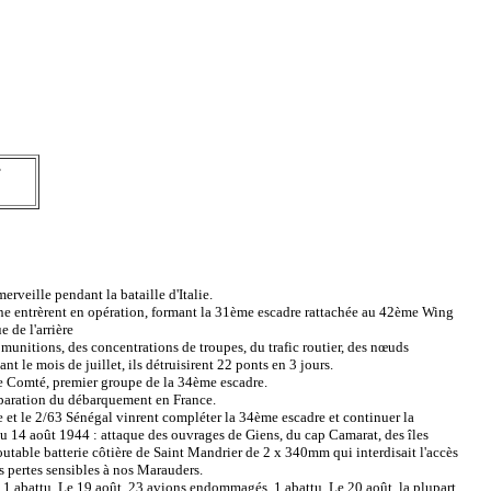
°
veille pendant la bataille d'Italie.
 entrèrent en opération, formant la 31ème escadre rattachée au 42ème Wing
e de l'arrière
 munitions, des concentrations de troupes, du trafic routier, des nœuds
ant le mois de juillet, ils détruisirent 22 ponts en 3 jours.
 Comté, premier groupe de la 34ème escadre.
réparation du débarquement en France.
et le 2/63 Sénégal vinrent compléter la 34ème escadre et continuer la
au 14 août 1944 : attaque des ouvrages de Giens, du cap Camarat, des îles
outable batterie côtière de Saint Mandrier de 2 x 340mm qui interdisait l'accès
s pertes sensibles à nos Marauders.
abattu. Le 19 août, 23 avions endommagés, 1 abattu. Le 20 août, la plupart