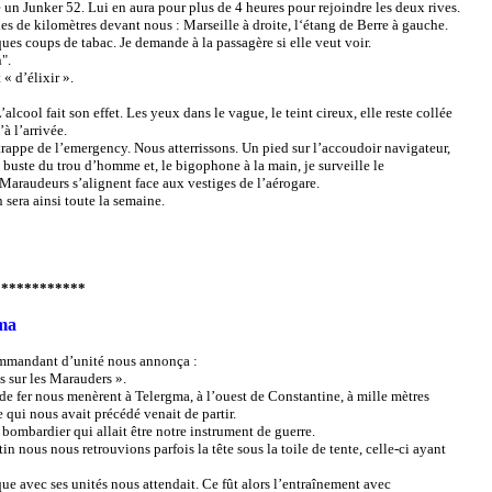
n Junker 52. Lui en aura pour plus de 4 heures pour rejoindre les deux rives.
 de kilomètres devant nous : Marseille à droite, l‘étang de Berre à gauche.
es coups de tabac. Je demande à la passagère si elle veut voir.
".
« d’élixir ».
alcool fait son effet. Les yeux dans le vague, le teint cireux, elle reste collée
à l’arrivée.
a trappe de l’emergency. Nous atterrissons. Un pied sur l’accoudoir navigateur,
e buste du trou d’homme et, le bigophone à la main, je surveille le
Maraudeurs s’alignent face aux vestiges de l’aérogare.
 sera ainsi toute la semaine.
***********
gma
mandant d’unité nous annonça :
ns sur les Marauders ».
de fer nous menèrent à Telergma, à l’ouest de Constantine, à mille mètres
e qui nous avait précédé venait de partir.
mbardier qui allait être notre instrument de guerre.
tin nous nous retrouvions parfois la tête sous la toile de tente, celle-ci ayant
ue avec ses unités nous attendait. Ce fût alors l’entraînement avec