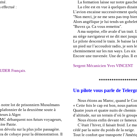
ité.
La formation laisse sur notre gauche u
effectué :
La côte est en vue à quelques dizaines
L’avion encaisse successivement quelqu
"Non merci, je ne me sens pas trop bien
Alors angélique je lui tends un gobelet 
"Buvez ça. Ca vous remettra".
A ma surprise, elle avale d’un trait. L’
au siège navigateur et ne dit mot jusqu’
Le pilote descend le train. Je baisse l
un pied sur l’accoudoir radio, je sors l
cheminement sur les run ways. Les six 
Encore une traversée. Une de plus. Il en
Sergent Mécanicien Yves VINCENT
AUDER Français.
******************
Un pilote vous parle de Teler
Nous étions au Maroc, quand le Com
s notre lot de prisonniers Musulmans
« Cette fois le cap est bon, nous parto
e plafonnier de la deuxième soute à
Quatre jours et quatre nuits de chemin 
eurs à Alger.
d’altitude, sur un terrain d’où le group
GMC débarquent nos futurs voyageurs,
Nous étions enfin devant ce fameux bo
ère Patrie.
C’était l’hiver, il faisait froid. Le ma
n dévolu sur la plus jolie passagère.
cédé par la suite du poids de la neige.
vira de cobaye pour la démonstration. Il
Tout le confort que transporte l’Amériq