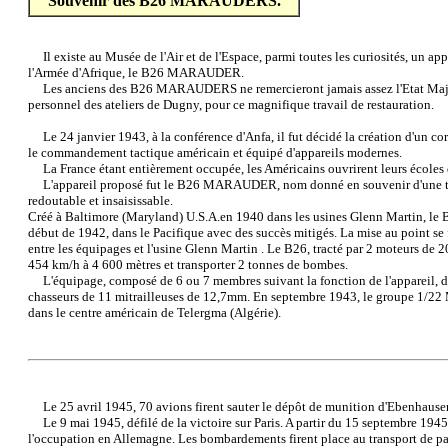
Souvenir des B26 MARAUDERS.
Il existe au Musée de l'Air et de l'Espace, parmi toutes les curiosités, un appa
l'Armée d'Afrique, le B26 MARAUDER.
Les anciens des B26 MARAUDERS ne remercieront jamais assez l'Etat Major 
personnel des ateliers de Dugny, pour ce magnifique travail de restauration.
Le 24 janvier 1943, à la conférence d'Anfa, il fut décidé la création d'un co
le commandement tactique américain et équipé d'appareils modernes.
La France étant entièrement occupée, les Américains ouvrirent leurs écoles 
L'appareil proposé fut le B26 MARAUDER, nom donné en souvenir d'une tr
redoutable et insaisissable.
Créé à Baltimore (Maryland) U.S.A.en 1940 dans les usines Glenn Martin, l
début de 1942, dans le Pacifique avec des succès mitigés. La mise au point se f
entre les équipages et l'usine Glenn Martin . Le B26, tracté par 2 moteurs de 2
454 km/h à 4 600 mètres et transporter 2 tonnes de bombes.
L'équipage, composé de 6 ou 7 membres suivant la fonction de l'appareil, di
chasseurs de 11 mitrailleuses de 12,7mm. En septembre 1943, le groupe 1/2
dans le centre américain de Telergma (Algérie).
Le 25 avril 1945, 70 avions firent sauter le dépôt de munition d'Ebenhausen
Le 9 mai 1945, défilé de la victoire sur Paris. A partir du 15 septembre 1945,
l'occupation en Allemagne. Les bombardements firent place au transport de pass