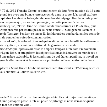
atterrissage.
77 du 2/52 Franche Comté, se souviennent de leur 7ème mission du 18 août
7 prend feu avec une bombe resté accrochée dans la soute. L'appareil explose
e capitaine Lasnier-Lachaise, dernier membre d'équipage. Tout le monde prend
leur de queue qui, ne sachant pas nager, barbotte pendant 5 heures.
e petite église, "Notre Dame de Bonne Garde" transformée en PC de flak, puis
ort fut encerclé par les troupes de la 7ème armée U. S du général Patch et la
tre de Tassigny. Pendant ce temps-là, les Marauders bombardaient les ponts de
afin de couper les voies de communication.
. Le 24 août, le colonel Bouvard qui avait convaincu les officiers allemands
mée régulière, recevait la reddition de la garnison allemande.
ée d'Afrique, après avoir hissé le drapeau français sur le fort. En novembre
 Lyon-Bron, et attaquèrent les objectifs allemands à travers un mur de feu :
ne météo exécrable. Si les conditions de vol étaient pénibles, le travail au
uligner le dévouement et la conscience professionnelle exceptionnelle de ce
acés à Saint-Dizier. Les bombardements continuèrent sur l'Allemagne et les
ux sur mer, la Loubre, la Saffe, etc...
e 2 litres et d’un distributeur de gobelets. Ils sont toujours alimentés par
, une passagère passe la tête au poste de pilotage et nous demande quand
z-moi ! Je voudrai voir".