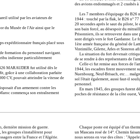
des avions endommagés et 2 crashés à l'
Les 7 membres d'équipage du B26 n° 
reil utilisé par les aviateurs de
1944 : touché par la flak, le B26 n° 7
20 secondes après le saut du pilote, l
du Musée de l'Air ainsi que le
son bain forcé, au désespoir du mitrail
Prisonniers, ils se retrouvent dans un
sont dirigés vers le fort Gardanne. Le f
rps expéditionnaire français placé sous
1ère armée française du général de Lat
Vintimille, Gilette, Arles et Sisteron 
de formation du personnel navigant.
La situation du fort devenait critique
ibu indienne particulièrement
de se rendre à des représentants de l'ar
Celle-ci fut remise aux forces de l'arm
e B26 MARAUDER fut utilisé dès le
1944, les escadres firent mouvement sur
it, grâce à une collaboration parfaite
Nuenbourg, Neuf-Brisach, etc… malgré u
000 CV, pouvait atteindre la vitesse de
sol l'était également, aussi faut-il so
personnel.
sposait d'un armement contre les
En mars 1945, des groupes furent dépl
2 Maroc commença son entraînement
poches de résistance de la côte ouest, Va
, dernière mission de guerre.
Chaque poste est équipé d’un thermos d
 les groupes s'installèrent pour
un Mascara rosé de 14°. Chemin faisant
agers entre la France et l'Algérie.
nous serons en vue des côtes : "Appele