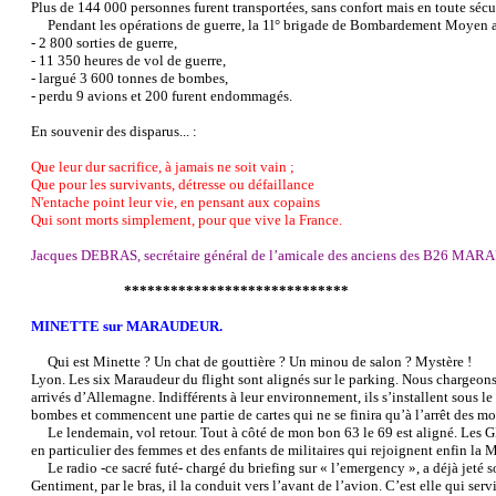
Plus de 144 000 personnes furent transportées, sans confort mais en toute sécur
Pendant les opérations de guerre, la 1l° brigade de Bombardement Moyen a 
- 2 800 sorties de guerre,
- 11 350 heures de vol de guerre,
- largué 3 600 tonnes de bombes,
- perdu 9 avions et 200 furent endommagés.
En souvenir des disparus... :
Que leur dur sacrifice, à jamais ne soit vain ;
Que pour les survivants, détresse ou défaillance
N'entache point leur vie, en pensant aux copains
Qui sont morts simplement, pour que vive la France.
Jacques DEBRAS, secrétaire général de l’amicale des anciens des B26 MAR
*****************************
MINETTE sur MARAUDEUR.
Qui est Minette ? Un chat de gouttière ? Un minou de salon ? Mystère !
Lyon. Les six Maraudeur du flight sont alignés sur le parking. Nous chargeon
arrivés d’Allemagne. Indifférents à leur environnement, ils s’installent sous l
bombes et commencent une partie de cartes qui ne se finira qu’à l’arrêt des mot
Le lendemain, vol retour. Tout à côté de mon bon 63 le 69 est aligné. Les 
en particulier des femmes et des enfants de militaires qui rejoignent enfin la M
Le radio -ce sacré futé- chargé du briefing sur « l’emergency », a déjà jeté so
Gentiment, par le bras, il la conduit vers l’avant de l’avion. C’est elle qui ser